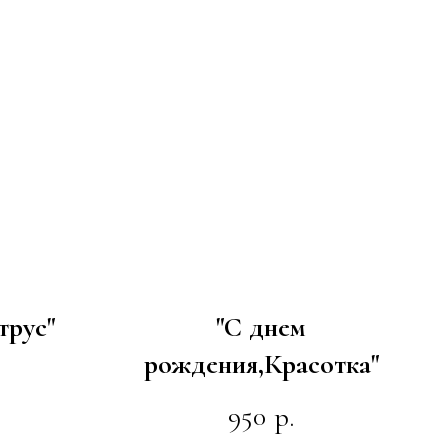
трус"
"С днем
рождения,Красотка"
950
р.