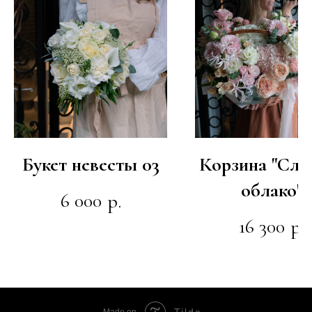
Букет невесты 03
Корзина "Сла
облако"
6 000
р.
16 300
р.
Tilda
Made on