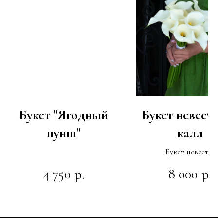
Букет "Ягодный
Букет невест
пунш"
калл
Букет невесты
4 750
8 000
р.
р.